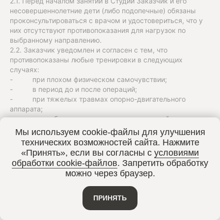
2.1. Перед началом занятий в Студии Заказчик и его
несовершеннолетние дети (либо подопечные) обязаны
проконсультироваться с врачом и удостовериться, что у
них отсутствуют противопоказания для нагрузок по
выбранному направлению.
2.2. Заказчик уведомлен и согласен с тем, что
противопоказаны любые тренировки в следующих
случаях:
- при плохом физическом самочувствии;
- в период до и после операций;
- при тяжелых травмах опорно-двигательного
аппарата;
- при заболеваниях сердечно-сосудистой системы;
- при варикозном расширении вен.
Мы используем cookie-файлы для улучшения
2.3. Исполнитель не несет ответственность за причинение
технических возможностей сайта. Нажмите
вреда жизни и здоровью Заказчика и его
«Принять», если вы согласны с
условиями
несовершеннолетних детей (либо подопечных), если они
обработки cookie-файлов
. Запретить обработку
вызваны действиями (бездействием) Заказчика, в том
можно через браузер.
числе игнорированием рекомендаций врачей и
инструкторов (тренеров) Исполнителя.
2.4. Заказчику и его несовершеннолетним детям (либо
ПРИНЯТЬ
подопечным) запрещено:
- употреблять пищу или жевать жвачку, курить или