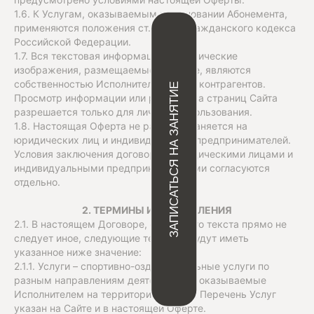
ЗАПИСАТЬСЯ НА ЗАНЯТИЕ
1.6. К Услугам, оказываемым на основании Абонемента,
применяются положения ст. 429.4 Гражданского кодекса
Российской Федерации.
1.7. Вся текстовая информация и графические
изображения, размещаемые на Сайте, являются
собственностью Исполнителя или его контрагентов.
Просмотр информации или распечатка страниц Сайта
разрешается только для личного использования.
1.8. Настоящая Оферта не распространяется на
юридических лиц и индивидуальных предпринимателей.
Условия заключения договора с юридическими лицами и
индивидуальными предпринимателями согласуются
отдельно.
2. ТЕРМИНЫ И ОПРЕДЕЛЕНИЯ
2.1. В настоящем Договоре, если из его текста прямо не
следует иное, следующие термины будут иметь
указанное ниже значение:
2.1.1. Услуги – спортивно-оздоровительные услуги по
разным направлениям деятельности, оказываемые
Исполнителем на территории Студий. Перечень Услуг
указан на Сайте и в настоящей Оферте.