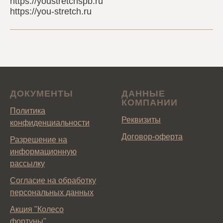
https://youstretchspb.ru
https://you-stretch.ru
ДОКУМЕНТЫ
ДАННЫЕ
КОМПАНИИ
Политика
Реквизиты
конфиденциальности
Договор-оферта
Разрешение на
информационную
рассылку
Согласие на обработку
персональных данных
Акция "Колесо
фортуны"